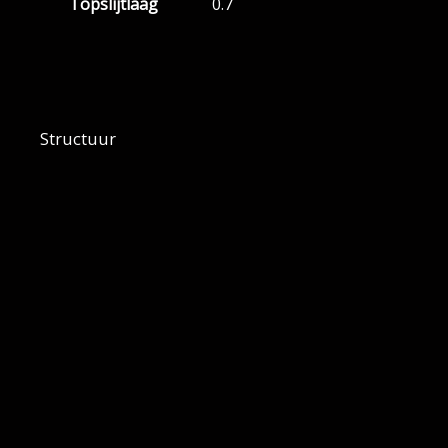
Topslijtlaag
0.7
Structuur