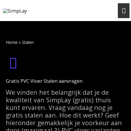
Ga
H
naar
de
inhoud
Home
»
Stalen
Gratis PVC Vloer Stalen aanvragen
We vinden het belangrijk dat je de
kwaliteit van SimpLay (gratis) thuis
kunt ervaren. Vraag vandaag nog je
gratis stalen aan. Hoe dit werkt? Geef
hieronder gemakkelijk je voorkeur aan
door (maximaal 3) PVC vloer varianten