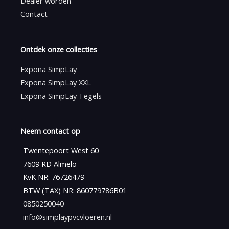
Dealer worden
Contact
Ontdek onze collecties
Expona SimpLay
Expona SimpLay XXL
Expona SimpLay Tegels
Neem contact op
Twentepoort West 60
7609 RD Almelo
KvK NR: 76726479
BTW (TAX) NR: 860779786B01
0850250040
info@simplaypvcvloeren.nl