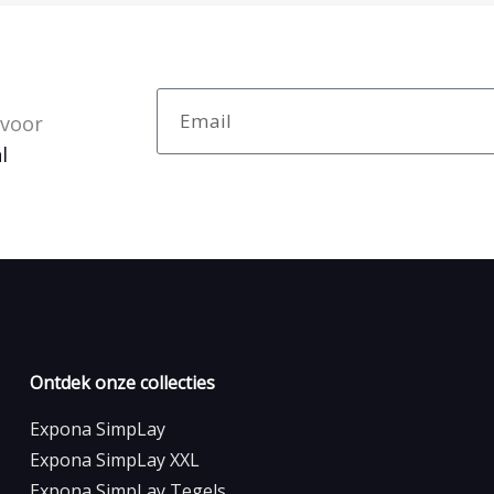
Email
 voor
l
Ontdek onze collecties
Expona SimpLay
Expona SimpLay XXL
Expona SimpLay Tegels