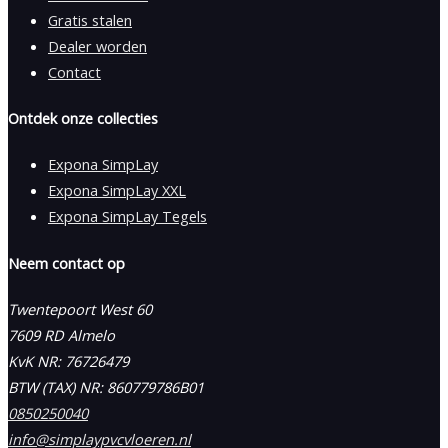
Gratis stalen
Dealer worden
Contact
Ontdek onze collecties
Expona SimpLay
Expona SimpLay XXL
Expona SimpLay Tegels
Neem contact op
Twentepoort West 60
7609 RD Almelo
KvK NR: 76726479
BTW (TAX) NR: 860779786B01
0850250040
info@simplaypvcvloeren.nl