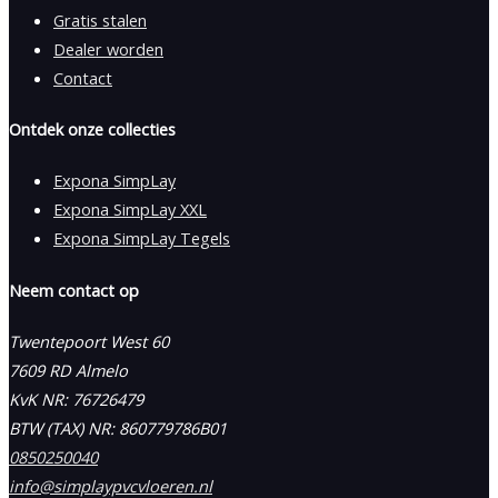
Gratis stalen
Dealer worden
Contact
Ontdek onze collecties
Expona SimpLay
Expona SimpLay XXL
Expona SimpLay Tegels
Neem contact op
Twentepoort West 60
7609 RD Almelo
KvK NR: 76726479
BTW (TAX) NR: 860779786B01
0850250040
info@simplaypvcvloeren.nl