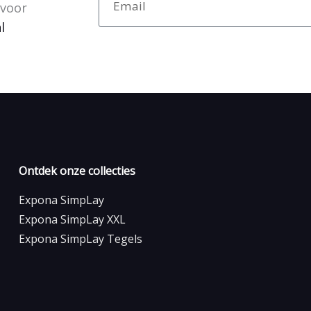
 voor
l
Ontdek onze collecties
Expona SimpLay
Expona SimpLay XXL
Expona SimpLay Tegels