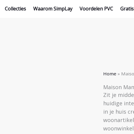
Collecties
Waarom SimpLay
Voordelen PVC
Gratis
Home
»
Mais
Maison Ma
Zit je midde
huidige int
in je huis 
woonartikel
woonwinkel