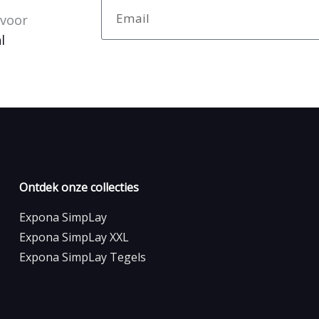
Email
 voor
l
Ontdek onze collecties
Expona SimpLay
Expona SimpLay XXL
Expona SimpLay Tegels