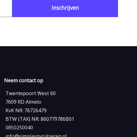
Inschrijven
Neem contact op
Twentepoort West 60
7609 RD Almelo
KvK NR: 76726479
BTW (TAX) NR: 860779786B01
0850250040
info@simplaypvcvloeren.nl