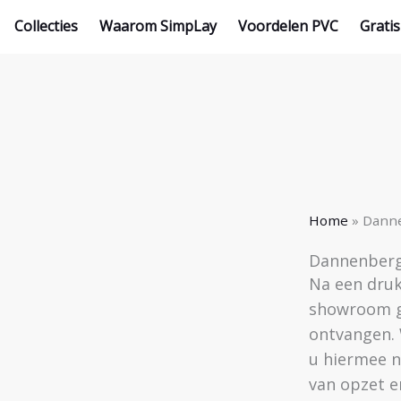
Collecties
Waarom SimpLay
Voordelen PVC
Gratis
Home
»
Danne
Dannenberg 
Na een druk
showroom g
ontvangen. 
u hiermee n
van opzet en